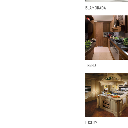
EMMEMOBILI
ISLAMORADA
ERBA
ERIC KUSTER
FALPER
FERRETTI E FERRETTI
FIAM
FINE ART LAMPS
FLORIM
FORMERIN
TREND
FOSCARINI
FRIGERIO
GAIA
GALIMBERTI NINO
GAN
GESSI
GOLRAN
HUPPE
LUXURY
I4MARIANI