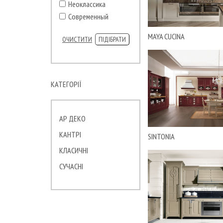
Неоклассика
CANTORI
Современный
CASA DESUS
CATTELAN
MAYA CUCINA
ОЧИСТИТИ
ПІДІБРАТИ
CHRISTOPHER GUY
CONTARDI
CORTE ZARI
COSTANTINI PIETRO
КАТЕГОРІЇ
De Gournay
DECOR WALTHER
АР ДЕКО
DESALTO
DESIREE
КАНТРІ
SINTONIA
DEVON&DEVON
КЛАСИЧНІ
DIESEL
СУЧАСНІ
DOM EDIZIONI
DORNBRACHT
DURAVIT
DV HOME
Elizabeth de la Vega