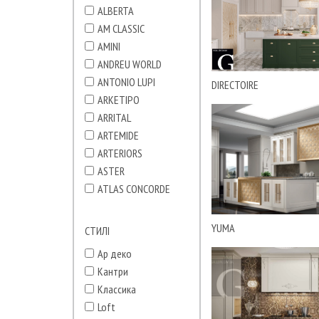
ALBERTA
AM CLASSIC
AMINI
ANDREU WORLD
ANTONIO LUPI
DIRECTOIRE
ARKETIPO
ARRITAL
ARTEMIDE
ARTERIORS
ASTER
ATLAS CONCORDE
ATMOSPHERA
AXOR
YUMA
СТИЛІ
B&B italia
Ар деко
BISAZZA
Кантри
BOSA
Классика
BRABBU
Loft
BUSNELLI