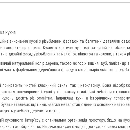
ька кухня
ційне виконання кухні з різьбленим фасадом та багатими деталями оздо
се говорить про стиль. Кухня в класичному стилі зазвичай виробляєт
и в дизайні фасаду різьблення та малюнок, пілястри та колони, а також р
ичай натуральний колір дерева, такого як горіх, вишня, дуб, палісандр та
ухні мають фарбування дерев’яного фасаду в кілька шарів якісного лаку. З
і прикрасить чистий класичний стиль, так і неокласику. Вона відображ
шаються популярними і кухні у сільському стилі. Такі меблі виготовляю
х кухонь досить різноманітна. Наприклад, кухні в історичному, «старом
буває металевих відтінків. Взагалі метал став одним із основних матеріал
єднують у меблях дерево та метал.
й кухонного інтер’єру є оптимальна організація простору. Якщо на кухн
рхня, і як обідній стіл. На сучасній кухні є місце і для куховарських книг, і