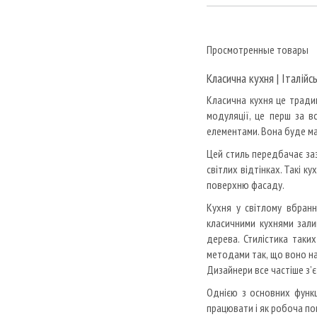
ITALAMP
JACUZZI
Просмотренные товары
Lago
Lema
Класична кухня | Італійс
Living Divani
Класична кухня це тради
LONGHI
модуляції, це перш за в
LORDFLEX
елементами. Вона буде мат
LUALDI
Цей стиль передбачає зазв
MARCHI
світлих відтінках. Такі к
MARELLI
поверхню фасаду.
MERIDIANI
Кухня у світлому вбранн
MIA ITALIA
класичними кухнями зали
Minotti
дерева. Стилістика таки
MIRAGE
методами так, що воно на
MIYABI CASA
Дизайнери все частіше з’
MODULNOVA
Однією з основних функці
MOLTENI
працювати і як робоча пове
NAOS