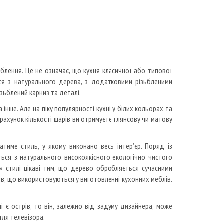
блення. Це не означає, що кухня класичної або типової
ься з натурального дерева, з додатковими різьбленими
ізьблений карниз та деталі.
 інше. Але на піку популярності кухні у білих кольорах та
а рахунок кількості шарів ви отримуєте глянсову чи матову
атиме стиль, у якому виконано весь інтер’єр. Поряд із
ться з натурального високоякісного екологічно чистого
у» стилі цікаві тим, що дерево обробляється сучасними
ів, що використовуються у виготовленні кухонних меблів.
і є острів, то він, залежно від задуму дизайнера, може
 для телевізора.