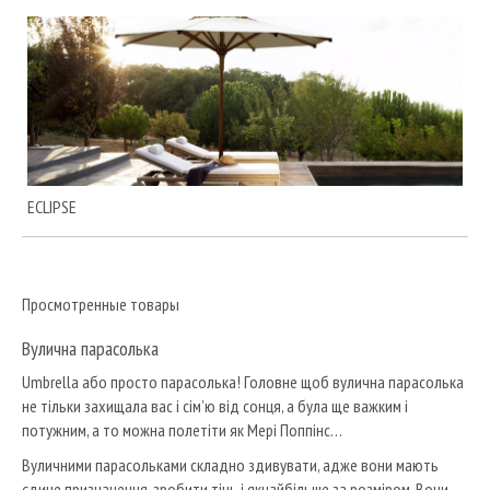
ECLIPSE
Просмотренные товары
Вулична парасолька
Umbrella або просто парасолька!
Головне щоб вулична парасолька
не тільки захищала вас і сім’ю від сонця, а була ще важким і
потужним, а то можна полетіти як Мері Поппінс…
Вуличними парасольками складно здивувати, адже вони мають
єдине призначення, зробити тінь і якнайбільше за розміром.
Вони