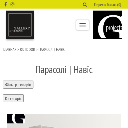
Перелік бажань(0)
Toggle
navigation
ГЛАВНАЯ
>
OUTDOOR
>
ПАРАСОЛІ | НАВІС
Парасолі | Навіс
Фільтр товарів
Категорії