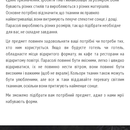
бувають різних стилів та виробляються з різних матеріалів.
Основне потрібно відзначити, що тканини як правило
найвитриваліші, вони витримують пекуче спекотне сонце, і дощі.
Парасолі виробляють різних розмірів, так що підібрати необхідне
для вас, не складне завдання.
Це предмет повинен задовольняти ваші потрібні чи потреби тих,
хто ним користується.
Якщо ви будуєте готель чи готель,
обладнаєте місця відкритого формату, як кафе та ресторани на
відкритому повітрі.
Парасолі повинні бути якісними, легко і швидко
відкриватися, їх не повинно нести вітром, вони повинні бути
високими і важкими (щоб не вкрали).
Кольори тканин також можуть
бути улюбленими, але все ж таки віддавайте перевагу світлим
тканинам, оскільки вони притягують найменше сонце.
Ми зможемо підібрати вам потрібний предмет, адже з нами мрії
набувають форми.