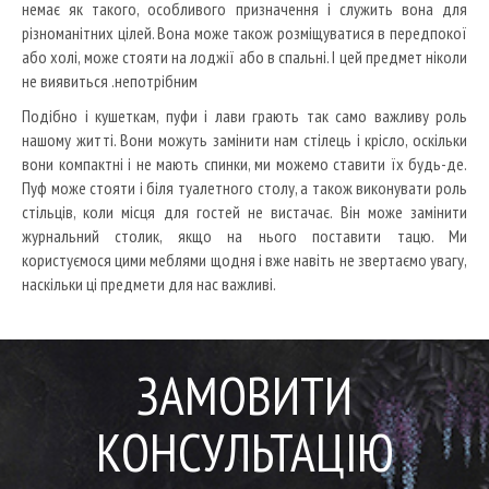
немає як такого, особливого призначення і служить вона для
різноманітних цілей. Вона може також розміщуватися в передпокої
або холі, може стояти на лоджії або в спальні. І цей предмет ніколи
не виявиться
.
непотрібним
Подібно і кушеткам, пуфи і лави грають так само важливу роль
нашому житті. Вони можуть замінити нам стілець і крісло, оскільки
вони компактні і не мають спинки, ми можемо ставити їх будь-де.
Пуф може стояти і біля туалетного столу, а також виконувати роль
стільців, коли місця для гостей не вистачає. Він може замінити
журнальний столик, якщо на нього поставити тацю. Ми
користуємося цими меблями щодня і вже навіть не звертаємо увагу,
наскільки ці предмети для нас важливі.
ЗАМОВИТИ
КОНСУЛЬТАЦІЮ