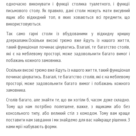
одночасно виконувати і функції столика туалетного, і функції
письмового столу. Як правило, дані столи можуть мати висувний
ящик або відкидний топ, в яких ховаються всі предмети, що
використовуються.
Так само гарні столи із вбудованими у відкидну кришку
дзеркалами.
Оскільки високі трюмо вже йдуть із нашого життя,
такий функціонал починає цінуватись. Взагалі, те багатство столів,
які є на меблевому просторі, може задовольнити багато вимог і
побажань кожного замовника.
Оскільки високі трюмо вже йдуть із нашого життя, такий функціонал
починає цінуватись. Взагалі, те багатство столів, які є на меблевому
просторі, може задовольнити багато вимог і побажань кожного
замовника.
Столів багато, але знайти те, що ви хотіли б, часом дуже складно.
Тому що нам потрібно полегшене, важке, з ящиками або без
консольного типу, або великий стіл з комодом. Тому вам краще
поставити нам завдання і ми знайдемо для вас найкраще рішення. З
нами мрії набувають форми.