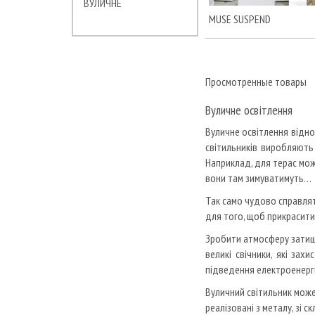
ВУЛИЧНЕ
EMMEMOBILI
MUSE SUSPEND
ERBA
ERIC KUSTER
FALPER
Просмотренные товары
FERRETTI E FERRETTI
FIAM
Вуличне освітлення
FINE ART LAMPS
Вуличне освітлення відно
FLORIM
світильників виробляють 
FORMERIN
Наприклад, для терас мож
FOSCARINI
вони там зимуватимуть…
FRIGERIO
Так само чудово справляти
GAIA
для того, щоб прикрасити
GALIMBERTI NINO
Зробити атмосферу затишн
GAN
великі свічники, які зах
GESSI
підведення електроенергі
GOLRAN
Вуличний світильник може
HUPPE
реалізовані з металу, зі 
I4MARIANI