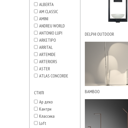
ALBERTA
AM CLASSIC
AMINI
ANDREU WORLD
ANTONIO LUPI
DELPHI OUTDOOR
ARKETIPO
ARRITAL
ARTEMIDE
ARTERIORS
ASTER
ATLAS CONCORDE
ATMOSPHERA
AXOR
BAMBOO
СТИЛІ
B&B italia
Ар деко
BISAZZA
Кантри
BOSA
Классика
BRABBU
Loft
BUSNELLI