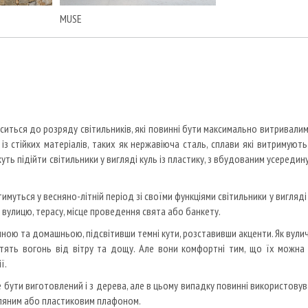
MUSE
ситься до розряду світильників, які повинні бути максимально витривалим
із стійких матеріалів, таких як нержавіюча сталь, сплави які витримують
уть підійти світильники у вигляді куль із пластику, з вбудованим усереди
муться у весняно-літній період зі своїми функціями світильники у вигляді г
 вулицю, терасу, місце проведення свята або банкету.
ою та домашньою, підсвітивши темні кути, розставивши акценти. Як вулич
истять вогонь від вітру та дощу. Але вони комфортні тим, що їх можна 
ї.
 бути виготовлений і з дерева, але в цьому випадку повинні використову
скляним або пластиковим плафоном.