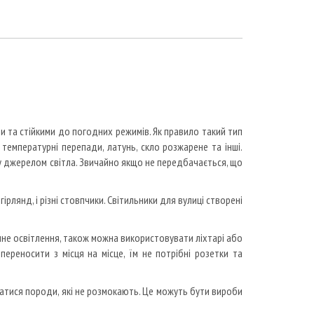
и та стійкими до погодних режимів. Як правило такий тип
 температурні перепади, латунь, скло розжарене та інші.
ну джерелом світла. Звичайно якщо не передбачається, що
ірлянд, і різні стовпчики. Світильники для вулиці створені
не освітлення, також можна використовувати ліхтарі або
переносити з місця на місце, їм не потрібні розетки та
ватися породи, які не розмокають. Це можуть бути вироби