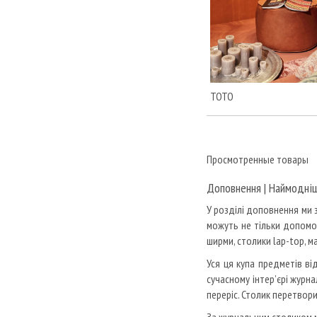
NOVAMOBILI
OFFICINA LUCE
OIKOS
OLD LINE
ORAC DECOR
TOTO
PAOLA LENTI
PATRIZIAGARGANTI
PIANCA
POINT
Просмотренные товары
Poliform
Доповнення |
Наймодніш
PORADA
У розділі доповнення ми 
POTOCCO
можуть не тільки допомо
Rimadesio
ширми, столики lap-top, м
ROBERTI
Уся ця купа предметів ві
ROYAL BOTANIA
сучасному інтер’єрі журн
RSVALEO
переріс.
Столик перетворив
SERGE LESAGE