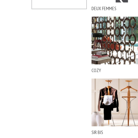
EMMEMOBILI
DEUX FEMMES
ERBA
ERIC KUSTER
FALPER
FERRETTI E FERRETTI
FIAM
FINE ART LAMPS
FLORIM
FORMERIN
COZY
FOSCARINI
FRIGERIO
GAIA
GALIMBERTI NINO
GAN
GESSI
GOLRAN
HUPPE
SIR BIS
I4MARIANI