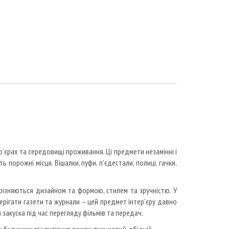
ер’єрах та середовищі проживання.
Ці предмети незамінні і
ь порожні місця.
Вішалки, пуфи, п’єдестали, полиці, гачки,
дрізняються дизайном та формою, стилем та зручністю.
У
ерігати газети та журнали – цей предмет інтер’єру давно
закуска під час перегляду фільмів та передач.