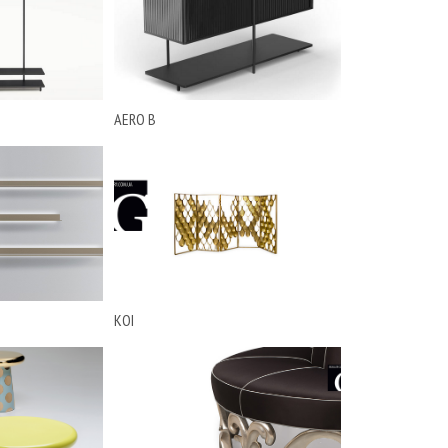
AERO B
KOI