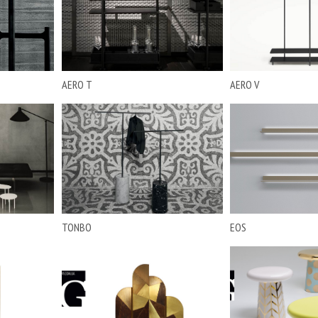
AERO T
AERO V
TONBO
EOS