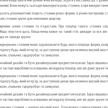
ожна влаштувати міні-романтичну вечерю, зіграти у настільну гру.
У деяких
жливі.
Вони можуть сьогодні виконувати роль столика, а при використанн
осить різноманітний.
Існують столики різної форми, із різних матеріалів,
ані столики зручні для невеликих квартир.
рними скляні столики та п’єдестали.
При покупці такого столика слі
Якщо впустити щось більш-менш важке на такий стіл, швидше за все, він 
, що не завжди зручно.
журнальних столиків може задовольнити будь-якого покупця: форма, колір, 
ідлогу будь-який інтер’єр, за доступною ціною при незмінно високій якост
оях, спальнях, гардеробах та санвузлах.
ичайний дизайн та бути дизайнерським предметом взагалі.
Зараз вішалка 
е частіше виробляються вішалки, які відразу пізнаєш, але які дуже зручні і
журнальних столиків може задовольнити будь-якого покупця: форма, колір, 
ідлогу будь-який інтер’єр, за доступною ціною при незмінно високій якост
оях, спальнях, гардеробах та санвузлах.
ичайний дизайн та бути дизайнерським предметом взагалі.
Зараз вішалка 
е частіше виробляються вішалки, які відразу пізнаєш, але які дуже зручні і
нальних столиків — шалено кльовий жарт.
Туди можна ставити пляшки з во