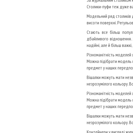
SEVEN SEDIE
За журнальним столиком м
Столики-пуфи теж дуже ва
SIWA
SOFTHOUSE
Модельний ряд столиків д
SWAN
висоти поверхні.
Регульов
Стають все більш популя
TOULEMONDE BOCHART
дбайливого відношення.
TRIBU
надійні, але й більш важкі
VARASCHIN
Різноманітність моделей 
VGNEWTREND
Можна підібрати модель п
VIBIA
предмет у наших передпок
VILLEROY&BOCH
Вішалки можуть мати незв
WALL&DECO
незрозумілого кольору.
Вс
XAL
Різноманітність моделей 
Можна підібрати модель п
предмет у наших передпок
Вішалки можуть мати незв
незрозумілого кольору.
Вс
Контейнери у вигляді жур