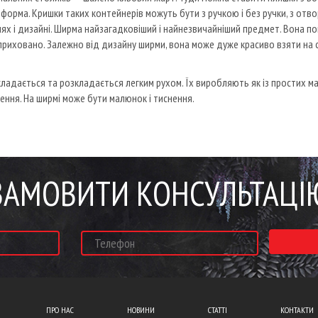
 форма.
Кришки таких контейнерів можуть бути з ручкою і без ручки, з отв
ях і дизайні.
Ширма найзагадковіший і найнезвичайніший предмет.
Вона по
приховано.
Залежно від дизайну ширми, вона може дуже красиво взяти на се
кладається та розкладається легким рухом.
Їх виробляють як із простих ма
ення.
На ширмі може бути малюнок і тиснення.
ЗАМОВИТИ КОНСУЛЬТАЦІ
ПРО НАС
НОВИНИ
СТАТТІ
КОНТАКТИ