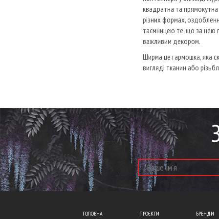
квадратна та прямокутна
різних формах, оздобленн
таємницею те, що за нею 
важливим декором.
Ширма це гармошка, яка с
вигляді тканин або різьбл
ГОЛОВНА
ПРОЄКТИ
БРЕНДИ