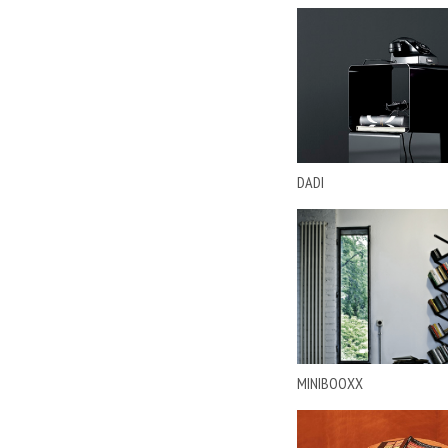
ITALAMP
JACUZZI
Lago
Lema
Living Divani
LONGHI
LORDFLEX
DADI
LUALDI
MARCHI
MARELLI
MERIDIANI
MIA ITALIA
Minotti
MIRAGE
MIYABI CASA
MINIBOOXX
MODULNOVA
MOLTENI
NAOS