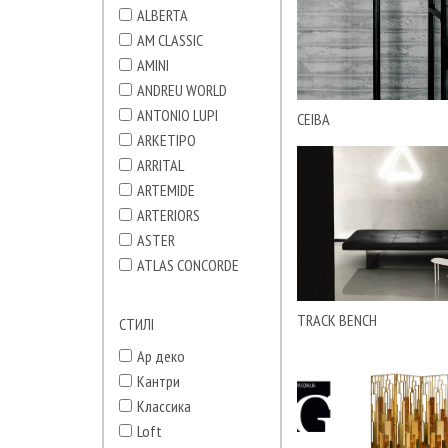
ALBERTA
AM CLASSIC
AMINI
ANDREU WORLD
ANTONIO LUPI
CEIBA
ARKETIPO
ARRITAL
ARTEMIDE
ARTERIORS
ASTER
ATLAS CONCORDE
ATMOSPHERA
AXOR
TRACK BENCH
СТИЛІ
B&B italia
Ар деко
BISAZZA
Кантри
BOSA
Классика
BRABBU
Loft
BUSNELLI