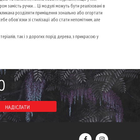
ором замість ручки… Ці модулі можуть бути реалізовані в
кликана розділяти приміщення зонально або огортати
бе обов’язки зі стилізації або стати непомітним, але
теріалів, так і з дорогих порід дерева, з прикрасою у
Ю