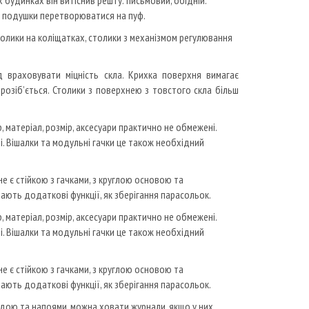
 будинках він витіснив решту: письмовий, обідній.
і подушки перетворюватися на пуф.
 столики на коліщатках, столики з механізмом регулювання
д враховувати міцність скла.
Крихка поверхня вимагає
розіб’ється.
Столики з поверхнею з товстого скла більш
матеріал, розмір, аксесуари практично не обмежені.
і.
Вішалки та модульні гачки це також необхідний
не є стійкою з гачками, з круглою основою та
 мають додаткові функції, як зберігання парасольок.
матеріал, розмір, аксесуари практично не обмежені.
і.
Вішалки та модульні гачки це також необхідний
не є стійкою з гачками, з круглою основою та
 мають додаткові функції, як зберігання парасольок.
дою та напоями, можна ховати журнали, якщо у них