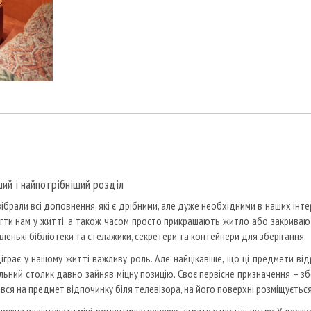
ий і найпотрібніший розділ
зібрали всі доповнення, які є дрібними, але дуже необхідними в наших інт
гти нам у житті, а також часом просто прикрашають житло або закривают
аленькі бібліотеки та стелажики, секретери та контейнери для зберігання.
діграє у нашому житті важливу роль.
Але найцікавіше, що ці предмети ві
альний столик давно зайняв міцну позицію.
Своє первісне призначення – зб
ся на предмет відпочинку біля телевізора, на його поверхні розміщується 