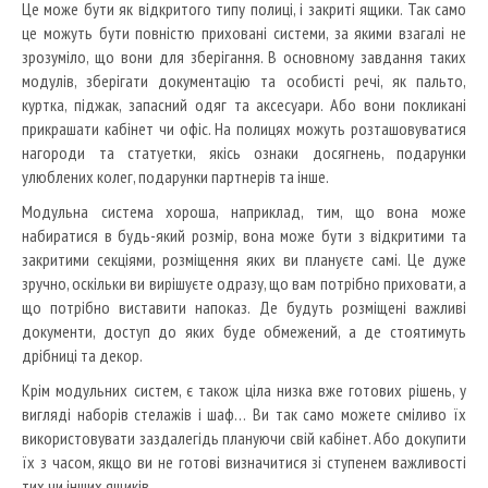
Це може бути як відкритого типу полиці, і закриті ящики.
Так само
це можуть бути повністю приховані системи, за якими взагалі не
зрозуміло, що вони для зберігання.
В основному завдання таких
модулів, зберігати документацію та особисті речі, як пальто,
куртка, піджак, запасний одяг та аксесуари.
Або вони покликані
прикрашати кабінет чи офіс.
На полицях можуть розташовуватися
нагороди та статуетки, якісь ознаки досягнень, подарунки
улюблених колег, подарунки партнерів та інше.
Модульна система хороша, наприклад, тим, що вона може
набиратися в будь-який розмір, вона може бути з відкритими та
закритими секціями, розміщення яких ви плануєте самі.
Це дуже
зручно, оскільки ви вирішуєте одразу, що вам потрібно приховати, а
що потрібно виставити напоказ.
Де будуть розміщені важливі
документи, доступ до яких буде обмежений, а де стоятимуть
дрібниці та декор.
Крім модульних систем, є також ціла низка вже готових рішень, у
вигляді наборів стелажів і шаф… Ви так само можете сміливо їх
використовувати заздалегідь плануючи свій кабінет.
Або докупити
їх з часом, якщо ви не готові визначитися зі ступенем важливості
тих чи інших ящиків.