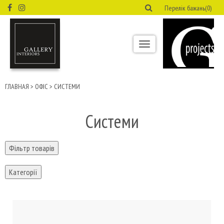
Перелік бажань(0)
Toggle
navigation
ГЛАВНАЯ
>
ОФІС
>
СИСТЕМИ
Системи
Фільтр товарів
Категорії