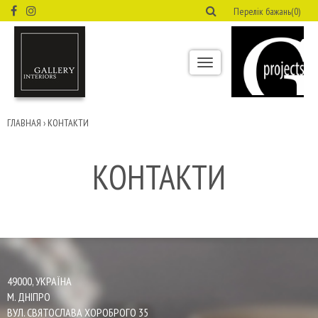
Перелік бажань(0)
Toggle
navigation
ГЛАВНАЯ
›
КОНТАКТИ
КОНТАКТИ
49000, УКРАЇНА
М. ДНІПРО
ВУЛ. СВЯТОСЛАВА ХОРОБРОГО 35