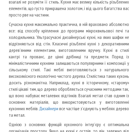
взагалі не розуміти її стиль. Кухня має велику кількість різьблених
елементів, що густо прикрашена золотом, і від цього багатства вас
просто рве на частини.
Сучасна кухня максимально практична, в ній враховано абсолютно
все: від способу кріплення до програми мікрохвильової печі та
холодильника. Ультрасучасні дизайнерські кухні, на яких шафки не
відрізняються від стін. Класичні різьблені кухні з декоративними
дерев’яними елементами, виготовленими вручну. Кухні в стилі
кантрі та прованс, де цінні дрібниці та предмети. Поряд із
мінімалістичними кухнями залишаються популярними і композиції у
сільському стилі. Такі меблі виготовляються з натурального
високоякісного екологічно чистого дерева. Стилістика таких кухонь
досить різноманітна. Наприклад, кухні в історичному, «старому»
стилі цікаві тим, що дерево обробляється сучасними методами так,
що воно набуває металевих відтінків. Взагалі метал став одним із
основних матеріалів, що використовуються у виготовленні
кухонних меблів.
Дизайнери
все частіше з’єднують у меблях дерево
та метал.
Однією з основних функцій кухонного інтер’єру є оптимальна
організація простору. Якщо на кухні є острів, то він, залежно від