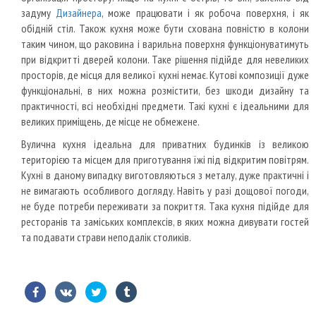
задуму
Дизайнера
, може працювати і як робоча поверхня, і як
обідній стіл. Також кухня може бути схована повністю в колони
таким чином, що раковина і варильна поверхня функціонуватимуть
при відкритті дверей колони. Таке рішення підійде для невеликих
просторів, де місця для великої кухні немає. Кутові композиції дуже
функціональні, в них можна розмістити, без шкоди дизайну та
практичності, всі необхідні предмети. Такі кухні є ідеальними для
великих приміщень, де місце не обмежене.
Вулична кухня ідеальна для приватних будинків із великою
територією та місцем для приготування їжі під відкритим повітрям.
Кухні в даному випадку виготовляються з металу, дуже практичні і
не вимагають особливого догляду. Навіть у разі дощової погоди,
не буде потреби переживати за покриття. Така кухня підійде для
ресторанів та заміських комплексів, в яких можна дивувати гостей
та подавати страви неподалік столиків.