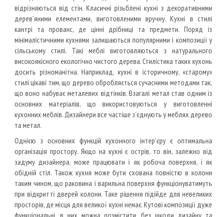
відрізняються від стін. Класичні різьблені кухні з декоративними
дерев’яними елементами, виготовленими вручну. Кухні в стилі
кантрі та прованс, де цінні дрібниці та предмети. Поряд із
мінімалістичними кухнями залишаються популярними і композиції у
сільському стилі. Такі меблі виготовляються з натурального
високоякісного екологічно чистого дерева. Стилістика таких кухонь
досить різноманітна. Наприклад, кухні в історичному, «старому»
стилі цікаві тим, що дерево обробляється сучасними методами так,
що воно набуває металевих відтінків. Взагалі метал став одним із
основних матеріалів, що використовуються у виготовленні
кухонних меблів. Дизайнери все частіше з’єднують у меблях дерево
та метал.
Однією з основних функцій кухонного інтер’єру є оптимальна
організація простору. Якщо на кухні є острів, то він, залежно від
задуму дизайнера, може працювати і як робоча поверхня, і як
обідній стіл. Також кухня може бути схована повністю в колони
таким чином, що раковина і варильна поверхня функціонуватимуть
при відкритті дверей колони. Таке рішення підійде для невеликих
просторів, де місця для великої кухні немає. Кутові композиції дуже
функціональні, в них можна розмістити, без шкоди дизайну та