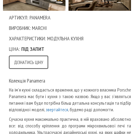
АРТИКУЛ: PANAMERA
ВИРОБНИК: MARCHI
ХАРАКТЕРИСТИКИ: МОДУЛЬНА КУХНЯ
ЦІНА:
ПІД ЗАПИТ
ДІЗНАТИСЬ ЦІНУ
Колекція Panamera
На ім’я кухні складається враження, що у кожного власника Porsche
Panamera має бути і кухня з такою назвою. Якщо у вас з’являться
питання і вам буде потрібна більш детальна консультація та підбір
відповідної моделі,
звертайтеся
, будемо раді допомогти.
Сучасна кухня максимально практична, в ній враховано абсолютно
все: від способу кріплення до програми мікрохвильової печі та
холодильника. Ультрасучасні дизайнерські кухні, на яких шафки не