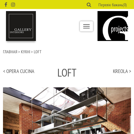
Перелік бажань(0)
Toggle
navigation
ГЛАВНАЯ
>
КУХНІ
>
LOFT
LOFT
< OPERA CUCINA
KREOLA >