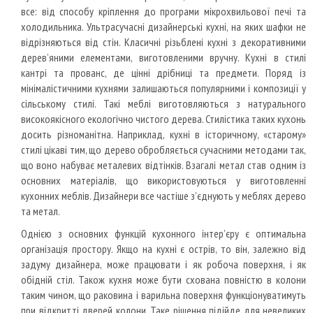
все: від способу кріплення до програми мікрохвильової печі та
холодильника. Ультрасучасні дизайнерські кухні, на яких шафки не
відрізняються від стін. Класичні різьблені кухні з декоративними
дерев’яними елементами, виготовленими вручну. Кухні в стилі
кантрі та прованс, де цінні дрібниці та предмети. Поряд із
мінімалістичними кухнями залишаються популярними і композиції у
сільському стилі. Такі меблі виготовляються з натурального
високоякісного екологічно чистого дерева. Стилістика таких кухонь
досить різноманітна. Наприклад, кухні в історичному, «старому»
стилі цікаві тим, що дерево обробляється сучасними методами так,
що воно набуває металевих відтінків. Взагалі метал став одним із
основних матеріалів, що використовуються у виготовленні
кухонних меблів. Дизайнери все частіше з’єднують у меблях дерево
та метал.
Однією з основних функцій кухонного інтер’єру є оптимальна
організація простору. Якщо на кухні є острів, то він, залежно від
задуму дизайнера, може працювати і як робоча поверхня, і як
обідній стіл. Також кухня може бути схована повністю в колони
таким чином, що раковина і варильна поверхня функціонуватимуть
при відкритті дверей колони. Таке рішення підійде для невеликих