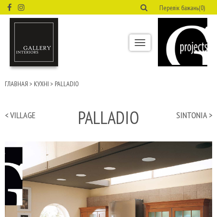
Перелік бажань(0)
Toggle
navigation
ГЛАВНАЯ
>
КУХНІ
>
PALLADIO
PALLADIO
< VILLAGE
SINTONIA >