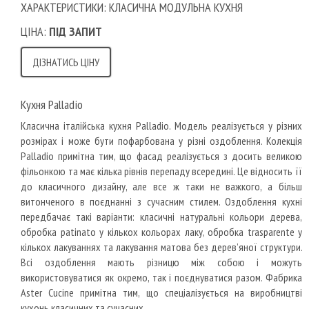
ХАРАКТЕРИСТИКИ: КЛАСИЧНА МОДУЛЬНА КУХНЯ
ЦІНА:
ПІД ЗАПИТ
ДІЗНАТИСЬ ЦІНУ
Кухня Palladio
Класична італійська кухня Palladio.
Модель реалізується у різних
розмірах і може бути пофарбована у різні оздоблення.
Колекція
Palladio примітна тим, що фасад реалізується з досить великою
фільонкою та має кілька рівнів перепаду всередині.
Це відносить її
до класичного дизайну, але все ж таки не важкого, а більш
витонченого в поєднанні з сучасним стилем.
Оздоблення кухні
передбачає такі варіанти: класичні натуральні кольори дерева,
обробка patinato у кількох кольорах лаку, обробка trasparente у
кількох лакуваннях та лакування матова без дерев’яної структури.
Всі оздоблення мають різницю між собою і можуть
використовуватися як окремо, так і поєднуватися разом.
Фабрика
Aster Cucine примітна тим, що спеціалізується на виробництві
кухонь класичних та сучасних.