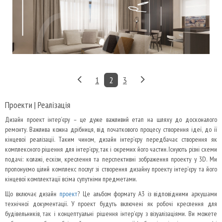
1
2
3
Проекти | Реалізація
Дизайн проект інтер’єру – це дуже важливий етап на шляху до досконалого
ремонту.
В
ажлива кожна дрібниця, від початкового процесу створення ідеї, до її
кінцевої реалізації.
Таким чином, дизайн інтер’єру передбачає створення як
комплексного рішення для інтер’єру, так і окремих його частин.
Існують різні схеми
подачі: колажі, ескізи, креслення та перспективні зображення проекту у 3D.
Ми
пропонуємо цілий комплекс послуг зі створення дизайну проекту інтер’єру та його
кінцевої комплектації всіма супутніми предметами.
Що включає дизайн
проект
?
Це альбом формату A3 із відповідними аркушами
технічної документації.
У проект будуть включені як робочі креслення для
будівельників, так і концептуальні рішення інтер’єру з візуалізаціями.
Ви можете