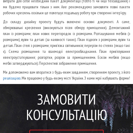
вибрати для себе необхідний пакет документації (тобто ті чи інші техзавдання) і
ми будемо працювати тільки з ним. Але рекомендуємо замовляти повні пакети
робочих креслень оскільки це полегшує подальшу роботу при створенні інтер’єру.
До складу дизайну проекту будуть включені основні документі. А саме,
обмірювальні креслення (виконуються після обміру приміщення). Д
емонтажний
план із розмірами;
план нових перегородок із розмірами. Р
озташування меблів (з
розмірами), вузли та деталі (за наявності таких). П
лан підлоги з розмірами, вузли та
деталі. П
лан стелі з розмірами; прив’язка світильників;
перерізи по стелях (якщо такі
є). С
хема розміщення та взаємодії електрообладнання. П
лан прив’язування
електроустаткування;
розгортки, розрізи за приміщеннями. Е
скізи меблів (якщо
меблі затверджуються). П
ерспективі зображення приміщення.
Ми допоможемо вам впоратися з будь-яким завданням, створенням проекту, з його
реалізацією
.
Ми працюємо у будь-якому місті України.
З нами мрії набувають форми!
ЗАМОВИТИ
КОНСУЛЬТАЦІЮ