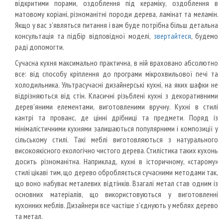
відкритими порами, оздоблення під кераміку, оздоблення в
матовому коріані, різноманітні породи дерева, ламінат та меламін.
Якщо у вас з’являться питання і вам буде потрібна більш детальна
консультація та підбір відповідної моделі,
звертайтеся
, будемо
раді допомогти.
Сучасна кухня максимально практична, в ній враховано абсолютно
все: від способу кріплення до програми мікрохвильової печі та
холодильника.
Ультрасучасні дизайнерські кухні, на яких шафки не
відрізняються від стін.
Класичні різьблені кухні з декоративними
дерев’яними елементами, виготовленими вручну.
Кухні в стилі
кантрі та прованс, де цінні дрібниці та предмети.
Поряд із
мінімалістичними кухнями залишаються популярними і композиції у
сільському стилі.
Такі меблі виготовляються з натурального
високоякісного екологічно чистого дерева.
Стилістика таких кухонь
досить різноманітна.
Наприклад, кухні в історичному, «старому»
стилі цікаві тим, що дерево обробляється сучасними методами так,
що воно набуває металевих відтінків.
Взагалі метал став одним із
основних матеріалів, що використовуються у виготовленні
кухонних меблів.
Дизайнери все частіше з’єднують у меблях дерево
та метал.