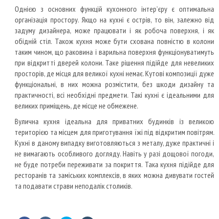
Однією з основних функцій кухонного інтер’єру є оптимальна
організація простору.
Якщо на кухні є острів, то він, залежно від
задуму дизайнера, може працювати і як робоча поверхня, і як
обідній стіл.
Також кухня може бути схована повністю в колони
таким чином, що раковина і варильна поверхня функціонуватимуть
при відкритті дверей колони.
Таке рішення підійде для невеликих
просторів, де місця для великої кухні немає.
Кутові композиції дуже
функціональні, в них можна розмістити, без шкоди дизайну та
практичності, всі необхідні предмети.
Такі кухні є ідеальними для
великих приміщень, де місце не обмежене.
Вулична кухня ідеальна для приватних будинків із великою
територією та місцем для приготування їжі під відкритим повітрям.
Кухні в даному випадку виготовляються з металу, дуже практичні і
не вимагають особливого догляду.
Навіть у разі дощової погоди,
не буде потреби переживати за покриття.
Така кухня підійде для
ресторанів та заміських комплексів, в яких можна дивувати гостей
та подавати страви неподалік столиків.