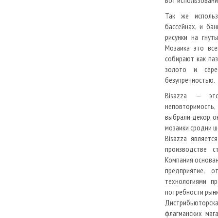
вот использовани
Так же использ
бассейнах, и ба
рисунки на гнут
Мозаика это все
собирают как па
золото и сере
безупречностью.
Bisazza — эт
неповторимость,
выбрали декор, о
мозаики сродни ш
Bisazza являет
производстве с
Компания основан
предприятие, о
технологиями п
потребности рынк
Дистрибьюторска
флагманских маг