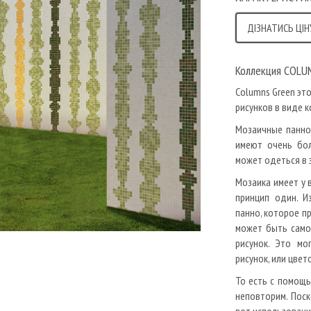
ДІЗНАТИСЬ ЦІН
Коллекция COLU
Columns Green эт
рисунков в виде 
Мозаичные панно
имеют очень бол
может одеться в 
Мозаика имеет у 
принцип один. И
панно, которое пр
может быть самой
рисунок. Это мо
рисунок, или цве
То есть с помощь
неповторим. Поск