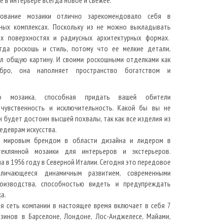
е в интерьере всегда новое и свежее.
ование мозаики отлично зарекомендовало себя в
нных комплексах. Поскольку из не можно выкладывать
ых поверхностях и радиусных архитектурных формах.
гда роскошь и стиль, потому что ее мелкие детали,
зл общую картину. И своими роскошными отделками как
бро, она наполняет пространство богатством и
о мозаика, способная придать вашей обители
 чувственность и исключительность. Какой бы вы не
н будет достоин высшей похвалы, так как все изделия из
едеврам искусства.
ся мировым брендом в области дизайна и лидером в
теклянной мозаики для интерьеров и экстерьеров.
а в 1956 году в Северной Италии. Сегодня это передовое
тличающееся динамичным развитием, современными
роизводства, способностью видеть и предупреждать
а.
я сеть компании в настоящее время включает в себя 7
азинов в Барселоне, Лондоне, Лос-Анджелесе, Майами,