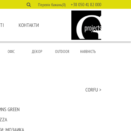
+38 050 41 82 000
Перелік бажань(0)
ТІ
КОНТАКТИ
ОФІС
ДЕКОР
OUTDOOR
НАЯВНІСТЬ
CORFU >
MNS GREEN
AZZA
И: МОЗАИКА