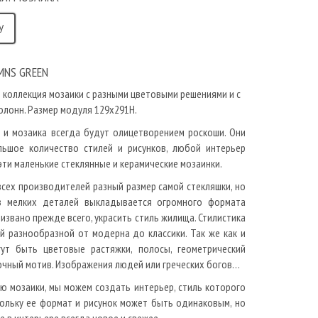
У
MNS GREEN
о коллекция мозаики с разными цветовыми решениями и с
колонн. Размер модуля 129x291H.
 и мозаика всегда будут олицетворением роскоши. Они
ьшое количество стилей и рисунков, любой интерьер
эти маленькие стеклянные и керамические мозаинки.
всех производителей разный размер самой стекляшки, но
з мелких деталей выкладывается огромного формата
извано прежде всего, украсить стиль жилища. Стилистика
 разнообразной от модерна до классики. Так же как и
гут быть цветовые растяжки, полосы, геометрический
точный мотив. Изображения людей или греческих богов…
ю мозаики, мы можем создать интерьер, стиль которого
ольку ее формат и рисунок может быть одинаковым, но