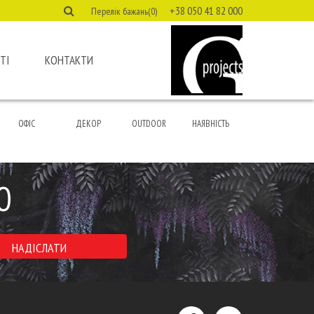
+38 050 41 82 000
Перелік бажань(0)
ТІ
КОНТАКТИ
ОФІС
ДЕКОР
OUTDOOR
НАЯВНІСТЬ
Ю