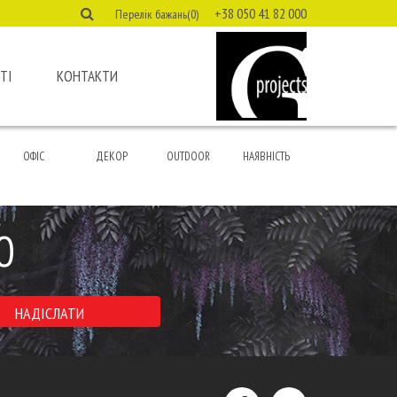
+38 050 41 82 000
Перелік бажань(0)
ТІ
КОНТАКТИ
ОФІС
ДЕКОР
OUTDOOR
НАЯВНІСТЬ
Ю