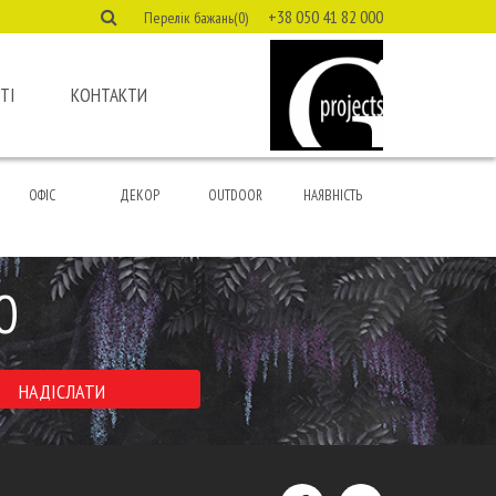
+38 050 41 82 000
Перелік бажань(0)
ТІ
КОНТАКТИ
ОФІС
ДЕКОР
OUTDOOR
НАЯВНІСТЬ
Ю