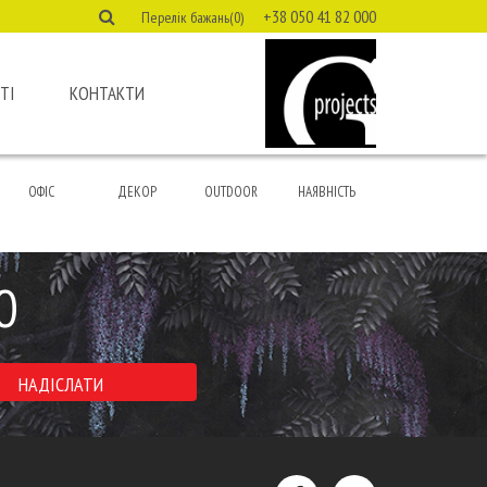
+38 050 41 82 000
Перелік бажань(0)
ТІ
КОНТАКТИ
ОФІС
ДЕКОР
OUTDOOR
НАЯВНІСТЬ
Ю