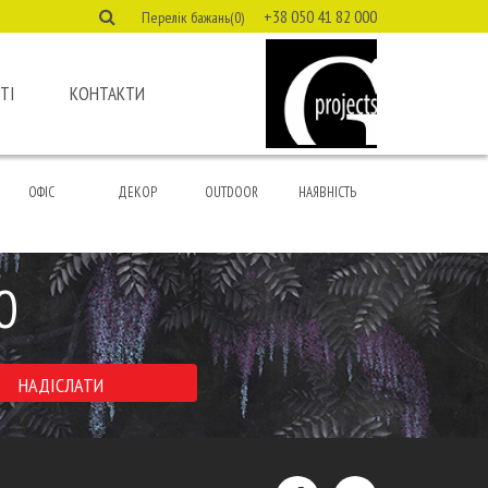
+38 050 41 82 000
Перелік бажань(0)
ТІ
КОНТАКТИ
ОФІС
ДЕКОР
OUTDOOR
НАЯВНІСТЬ
Ю