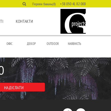
+38 050 41 82 000
Перелік бажань(0)
ТІ
КОНТАКТИ
ОФІС
ДЕКОР
OUTDOOR
НАЯВНІСТЬ
Ю