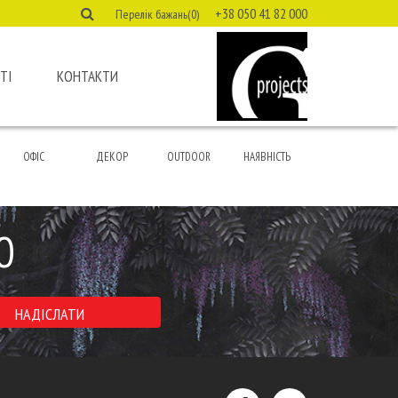
+38 050 41 82 000
Перелік бажань(0)
ТІ
КОНТАКТИ
ОФІС
ДЕКОР
OUTDOOR
НАЯВНІСТЬ
Ю