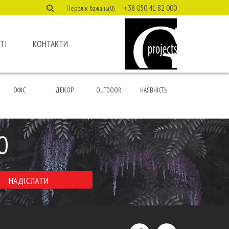
+38 050 41 82 000
Перелік бажань(0)
ТІ
КОНТАКТИ
ОФІС
ДЕКОР
OUTDOOR
НАЯВНІСТЬ
Ю