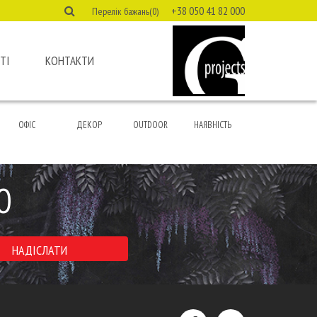
+38 050 41 82 000
Перелік бажань(0)
ТІ
КОНТАКТИ
ОФІС
ДЕКОР
OUTDOOR
НАЯВНІСТЬ
Ю