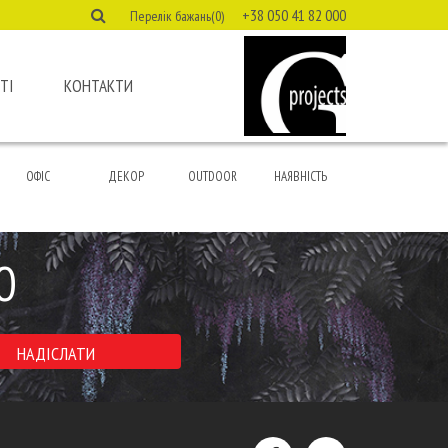
+38 050 41 82 000
Перелік бажань(0)
ТІ
КОНТАКТИ
ОФІС
ДЕКОР
OUTDOOR
НАЯВНІСТЬ
Ю