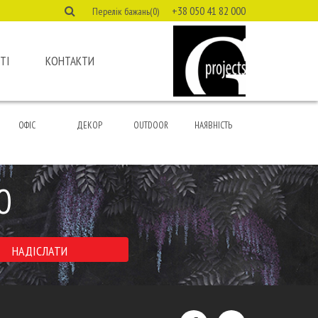
+38 050 41 82 000
Перелік бажань(0)
ТІ
КОНТАКТИ
ОФІС
ДЕКОР
OUTDOOR
НАЯВНІСТЬ
Ю