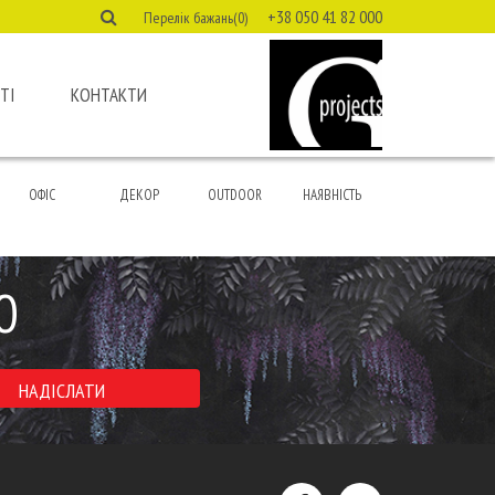
+38 050 41 82 000
Перелік бажань(0)
ТІ
КОНТАКТИ
ОФІС
ДЕКОР
OUTDOOR
НАЯВНІСТЬ
Ю