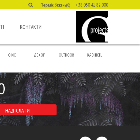
+38 050 41 82 000
Перелік бажань(0)
ТІ
КОНТАКТИ
ОФІС
ДЕКОР
OUTDOOR
НАЯВНІСТЬ
Ю