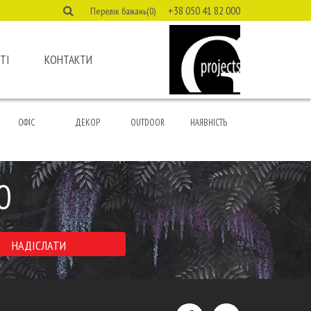
+38 050 41 82 000
Перелік бажань(0)
ТІ
КОНТАКТИ
ОФІС
ДЕКОР
OUTDOOR
НАЯВНІСТЬ
Ю