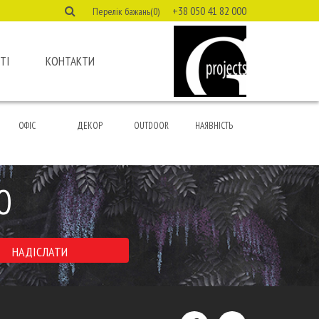
+38 050 41 82 000
Перелік бажань(0)
ТІ
КОНТАКТИ
ОФІС
ДЕКОР
OUTDOOR
НАЯВНІСТЬ
Ю