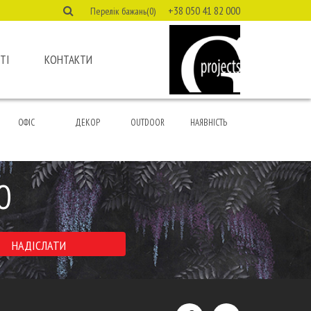
+38 050 41 82 000
Перелік бажань(0)
ТІ
КОНТАКТИ
ОФІС
ДЕКОР
OUTDOOR
НАЯВНІСТЬ
Ю