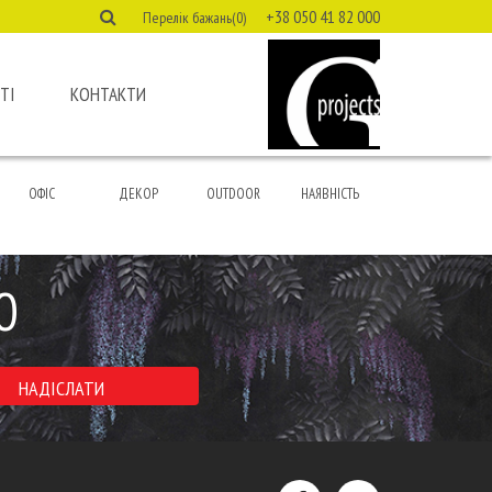
+38 050 41 82 000
Перелік бажань(0)
ТІ
КОНТАКТИ
ОФІС
ДЕКОР
OUTDOOR
НАЯВНІСТЬ
Ю