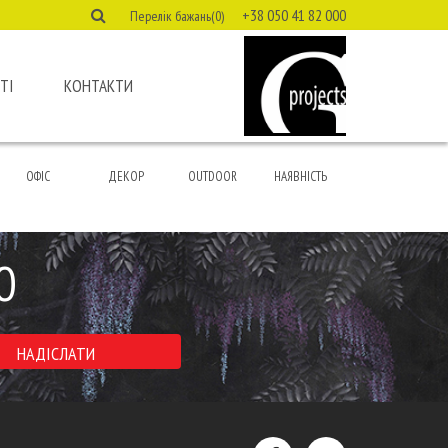
+38 050 41 82 000
Перелік бажань(0)
ТІ
КОНТАКТИ
ОФІС
ДЕКОР
OUTDOOR
НАЯВНІСТЬ
Ю