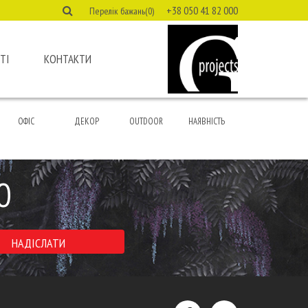
+38 050 41 82 000
Перелік бажань(0)
ТІ
КОНТАКТИ
ОФІС
ДЕКОР
OUTDOOR
НАЯВНІСТЬ
Ю