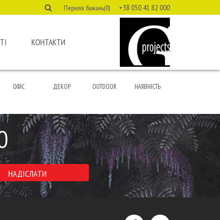
+38 050 41 82 000
Перелік бажань(0)
ТІ
КОНТАКТИ
ОФІС
ДЕКОР
OUTDOOR
НАЯВНІСТЬ
Ю