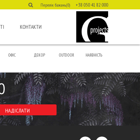
+38 050 41 82 000
Перелік бажань(0)
ТІ
КОНТАКТИ
ОФІС
ДЕКОР
OUTDOOR
НАЯВНІСТЬ
Ю