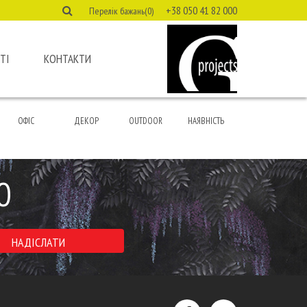
+38 050 41 82 000
Перелік бажань(0)
ТІ
КОНТАКТИ
ОФІС
ДЕКОР
OUTDOOR
НАЯВНІСТЬ
Ю