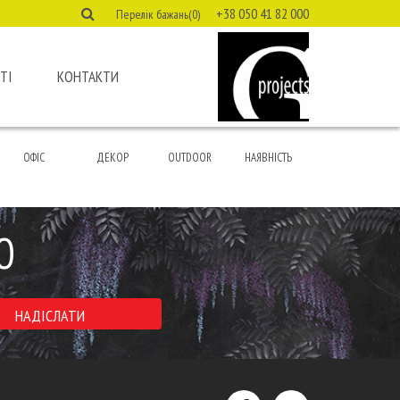
+38 050 41 82 000
Перелік бажань(0)
ТІ
КОНТАКТИ
ОФІС
ДЕКОР
OUTDOOR
НАЯВНІСТЬ
Ю