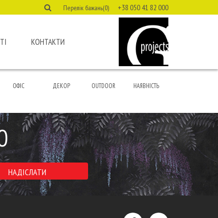
+38 050 41 82 000
Перелік бажань(0)
ТІ
КОНТАКТИ
ОФІС
ДЕКОР
OUTDOOR
НАЯВНІСТЬ
Ю