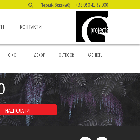
+38 050 41 82 000
Перелік бажань(0)
ТІ
КОНТАКТИ
ОФІС
ДЕКОР
OUTDOOR
НАЯВНІСТЬ
Ю