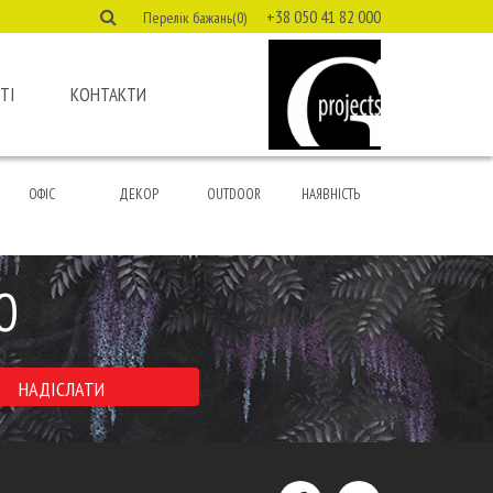
+38 050 41 82 000
Перелік бажань(0)
ТІ
КОНТАКТИ
ОФІС
ДЕКОР
OUTDOOR
НАЯВНІСТЬ
Ю