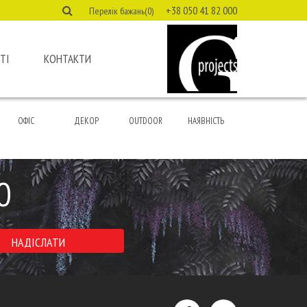
+38 050 41 82 000
Перелік бажань(0)
ТІ
КОНТАКТИ
ОФІС
ДЕКОР
OUTDOOR
НАЯВНІСТЬ
Ю