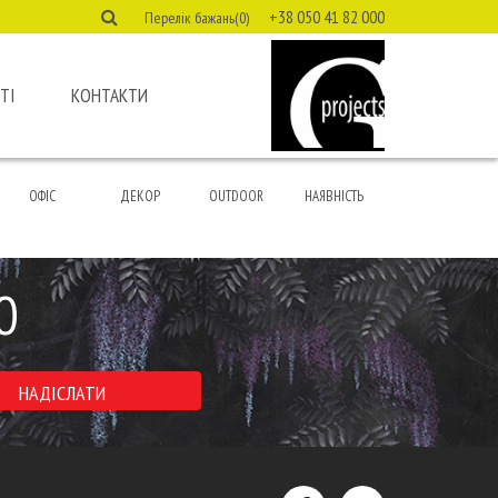
+38 050 41 82 000
Перелік бажань(0)
ТІ
КОНТАКТИ
ОФІС
ДЕКОР
OUTDOOR
НАЯВНІСТЬ
Ю