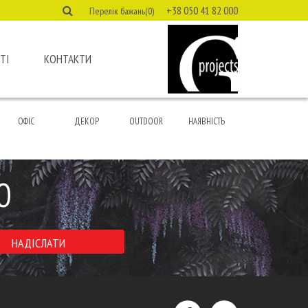
+38 050 41 82 000
Перелік бажань(0)
ТІ
КОНТАКТИ
ОФІС
ДЕКОР
OUTDOOR
НАЯВНІСТЬ
Ю